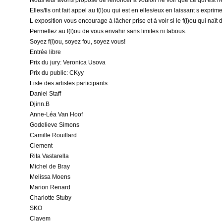
Nous leur avons proposé de renoncer à vouloir ne voir que ce qui est ne
Elles/Ils ont fait appel au f(l)ou qui est en elles/eux en laissant s exprimer
L exposition vous encourage à lâcher prise et à voir si le f(l)ou qui naît
Permettez au f(l)ou de vous envahir sans limites ni tabous.
Soyez f(l)ou, soyez fou, soyez vous!
Entrée libre
Prix du jury: Veronica Usova
Prix du public: CKyy
Liste des artistes participants:
Daniel Staff
Djinn.B
Anne-Léa Van Hoof
Godelieve Simons
Camille Rouillard
Clement
Rita Vastarella
Michel de Bray
Melissa Moens
Marion Renard
Charlotte Stuby
SKO
Clavem