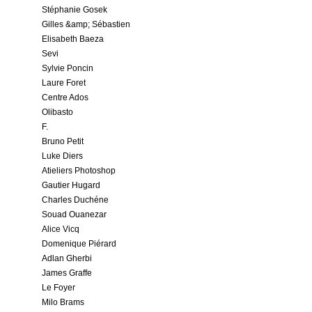
Stéphanie Gosek
Gilles &amp; Sébastien
Elisabeth Baeza
Sevi
Sylvie Poncin
Laure Foret
Centre Ados
Olibasto
F.
Bruno Petit
Luke Diers
Atieliers Photoshop
Gautier Hugard
Charles Duchéne
Souad Ouanezar
Alice Vicq
Domenique Piérard
Adlan Gherbi
James Graffe
Le Foyer
Milo Brams