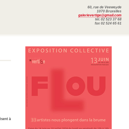
60, rue de Veeweyde
1070 Bruxelles
galerievertige@gmail.com
tél. 02 523 37 68
fax 02 524 65 61
ésent à