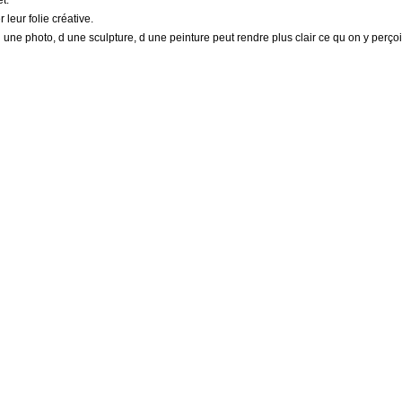
t.
 leur folie créative.
 d une photo, d une sculpture, d une peinture peut rendre plus clair ce qu on y perçoi