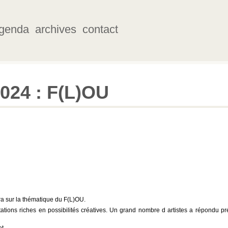
genda
archives
contact
2024 : F(L)OU
era sur la thématique du F(L)OU.
ations riches en possibilités créatives. Un grand nombre d artistes a répondu pr