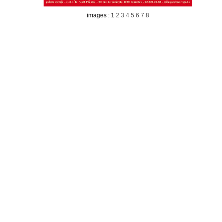
images : 1
2
3
4
5
6
7
8