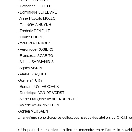
- Martine LECLÈRE
- Catherine LE GOFF
- Dominique LEFEBVRE
- Anne-Pascale MOLLO
- Tan NGHIA HUYNH
- Frédéric PENELLE
- Olivier POPPE
- Yves ROZENHOLZ
- Véronique ROSIERS
- Francesca SCARITO
- Mélina SARMANIDIS
- Agnès SIMON
- Pierre STAQUET
- Ateliers 'TURY
- Bertrand UYLEBROECK
- Dominique VAN DE VORST
- Marie-Françoise VANDENBERGHE
- Valérie VANKRINKELEN
- Adrien VERSAEN
ainsi qu'une série d'œuvres collectives, issues des ateliers du C.R.I.T. o
-
« Un point d’intersection, un lieu de rencontre entre l’art et la psy